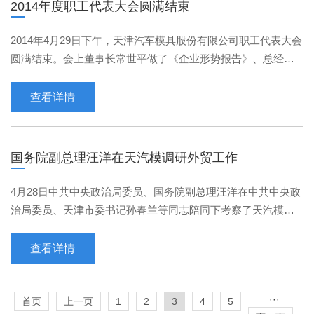
2014年度职工代表大会圆满结束
2014年4月29日下午，天津汽车模具股份有限公司职工代表大会
圆满结束。会上董事长常世平做了《企业形势报告》、总经理
董书新做了《诚信 精益 务实》工作报告、工会主席王子玲···
查看详情
国务院副总理汪洋在天汽模调研外贸工作
4月28日中共中央政治局委员、国务院副总理汪洋在中共中央政
治局委员、天津市委书记孙春兰等同志陪同下考察了天汽模三
工厂，董事长常世平，副总经理张义生陪同调研。 汪洋充···
查看详情
···
首页
上一页
1
2
3
4
5